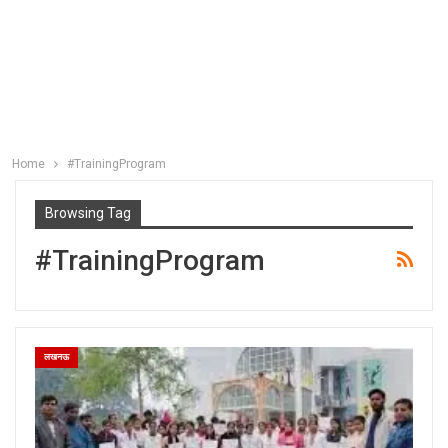
Home
#TrainingProgram
Browsing Tag
#TrainingProgram
लखनऊ