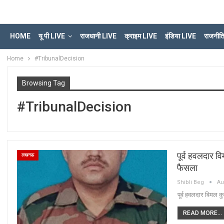
HOME
यू पी LIVE
राजधानी LIVE
क्राइम LIVE
इंडिया LIVE
राजनीत
Home
#TribunalDecision
Browsing Tag
#TribunalDecision
पूर्व हवलदार व
लखनऊ
फैसला
Shibli Beg
Au
पूर्व हवलदार विमल क
READ MORE...