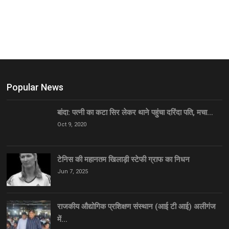
Popular News
बांदा: पत्नी का कटा सिर लेकर थाने पहुंचा दरिंदा पति, मचा…
Oct 9, 2020
टेनिस की महानतम खिलाड़ी स्टेफी ग्राफ का निधन
Jun 7, 2025
राजकीय औद्योगिक प्रशिक्षण संस्थान (आई टी आई) अलीगंज
में…