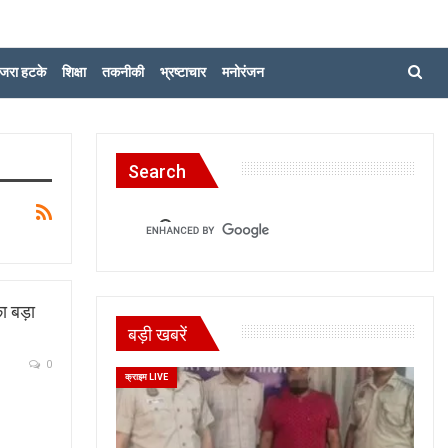
जरा हटके
शिक्षा
तकनीकी
भ्रष्टाचार
मनोरंजन
Search
ा बड़ा
बड़ी खबरें
0
क्राइम LIVE