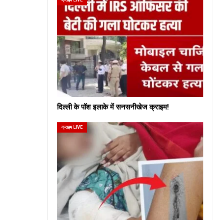
दिल्ली के पॉश इलाके में सनसनीखेज क्राइम!
क्राइम LIVE