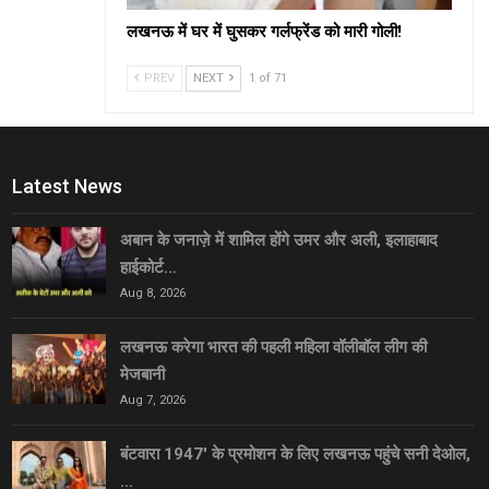
लखनऊ में घर में घुसकर गर्लफ्रेंड को मारी गोली!
PREV
NEXT
1 of 71
Latest News
अबान के जनाज़े में शामिल होंगे उमर और अली, इलाहाबाद
हाईकोर्ट…
Aug 8, 2026
लखनऊ करेगा भारत की पहली महिला वॉलीबॉल लीग की
मेजबानी
Aug 7, 2026
बंटवारा 1947′ के प्रमोशन के लिए लखनऊ पहुंचे सनी देओल,
…