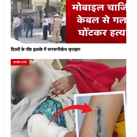
दिल्ली के पॉश इलाके में सनसनीखेज क्राइम!
क्राइम LIVE