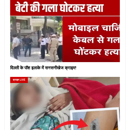
दिल्ली के पॉश इलाके में सनसनीखेज क्राइम!
क्राइम LIVE