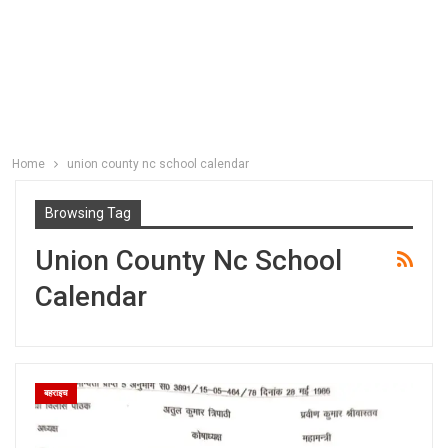
Home
union county nc school calendar
Browsing Tag
Union County Nc School
Calendar
बहराइच