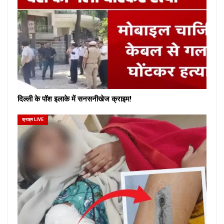
दिल्ली के पॉश इलाके में सनसनीखेज क्राइम!
क्राइम LIVE