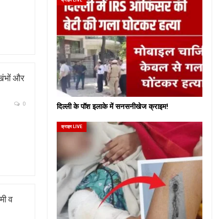
खंभों और
0
दिल्ली के पॉश इलाके में सनसनीखेज क्राइम!
क्राइम LIVE
मी व