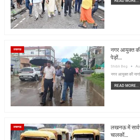
READ MORE...
नगर आयुक्त की 
लखनऊ
पेड़ों…
Shibli Beg
Au
नगर आयुक्त की नागरिक
READ MORE...
लखनऊ में सार्
लखनऊ
चालकों…