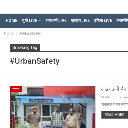
HOME
यू पी LIVE
राजधानी LIVE
क्राइम LIVE
इंडिया LIVE
राजनीत
Home
#UrbanSafety
Browsing Tag
#UrbanSafety
लखनऊ में चैन 
लखनऊ
Shibli Beg
Au
लखनऊ में चैन स्नेच
READ MORE...