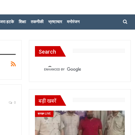
जरा हटके
शिक्षा
तकनीकी
भ्रष्टाचार
मनोरंजन
Search
बड़ी खबरें
0
क्राइम LIVE