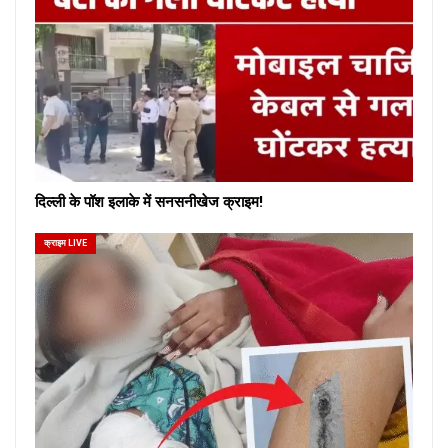
दिल्ली के पॉश इलाके में सनसनीखेज क्राइम!
क्राइम LIVE