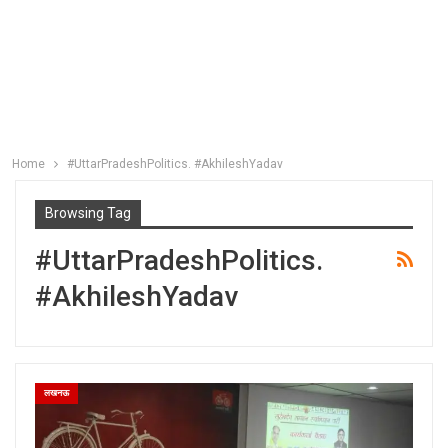
Home
#UttarPradeshPolitics. #AkhileshYadav
Browsing Tag
#UttarPradeshPolitics.
#AkhileshYadav
लखनऊ