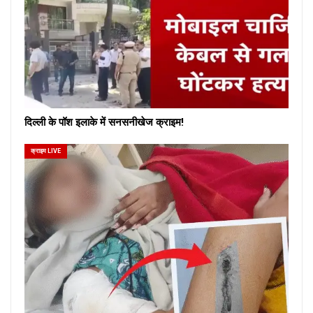
दिल्ली के पॉश इलाके में सनसनीखेज क्राइम!
क्राइम LIVE