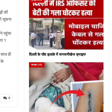
़ों की
की सूचना
े पहुंचा
ित 1
। साथ ही
दिल्ली के पॉश इलाके में सनसनीखेज क्राइम!
 के
क्राइम LIVE
0