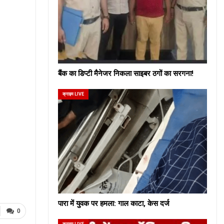
बैंक का डिप्टी मैनेजर निकला साइबर ठगों का सरगना!
क्राइम LIVE
पारा में युवक पर हमला: गाल काटा, केस दर्ज
0
क्राइम LIVE