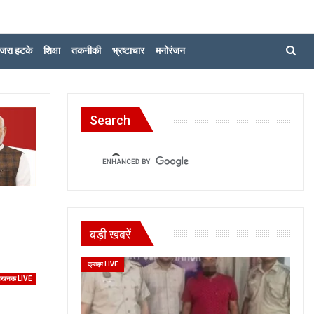
जरा हटके
शिक्षा
तकनीकी
भ्रष्टाचार
मनोरंजन
Search
बड़ी खबरें
क्राइम LIVE
खनऊ LIVE