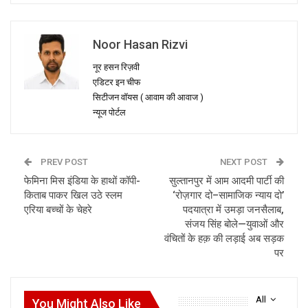
Noor Hasan Rizvi
नूर हसन रिज़वी
एडिटर इन चीफ
सिटीजन वॉयस ( आवाम की आवाज )
न्यूज पोर्टल
PREV POST
NEXT POST
फेमिना मिस इंडिया के हाथों कॉपी-
सुल्तानपुर में आम आदमी पार्टी की
किताब पाकर खिल उठे स्लम
‘रोज़गार दो–सामाजिक न्याय दो’
एरिया बच्चों के चेहरे
पदयात्रा में उमड़ा जनसैलाब,
संजय सिंह बोले—युवाओं और
वंचितों के हक़ की लड़ाई अब सड़क
पर
All
You Might Also Like