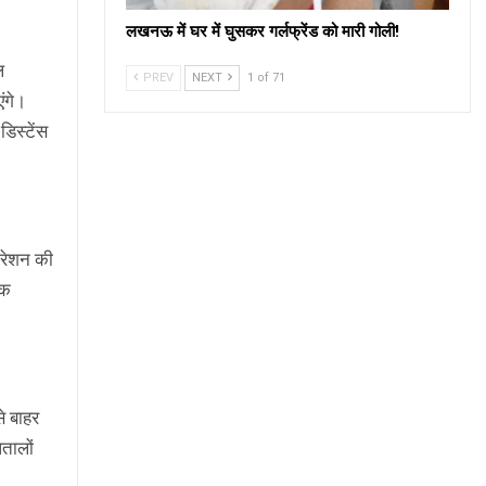
लखनऊ में घर में घुसकर गर्लफ्रेंड को मारी गोली!
ल
PREV
NEXT
1 of 71
ंगे।
िस्टेंस
्रेशन की
िक
े बाहर
पतालों