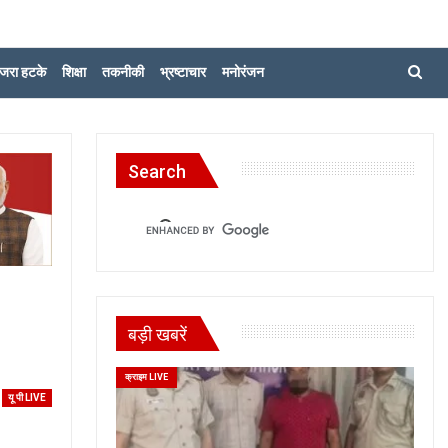
जरा हटके
शिक्षा
तकनीकी
भ्रष्टाचार
मनोरंजन
Search
बड़ी खबरें
क्राइम LIVE
यू पी LIVE