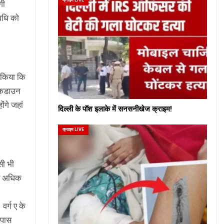
गी
अवधि को
 किया कि
लॉकडाउन
ंगे जहां
दिल्ली के पॉश इलाके में सनसनीखेज क्राइम!
क्राइम LIVE
िसी भी
से अधिक
वर्ग ए के
 पास