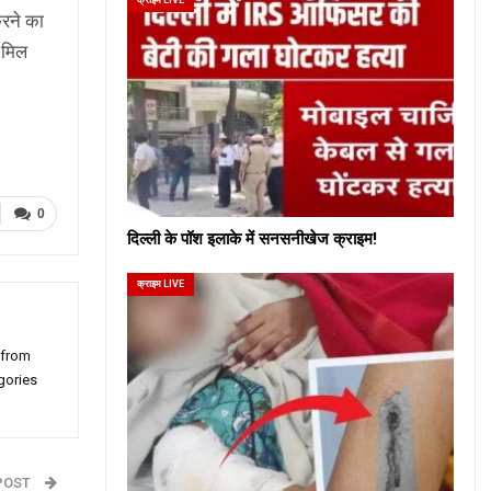
करने का
 मिल
0
दिल्ली के पॉश इलाके में सनसनीखेज क्राइम!
क्राइम LIVE
 from
gories
POST