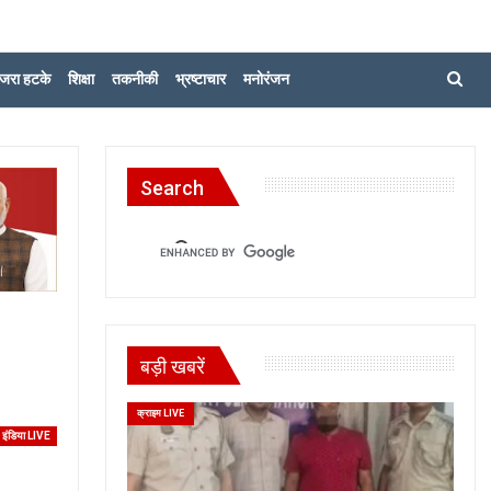
जरा हटके
शिक्षा
तकनीकी
भ्रष्टाचार
मनोरंजन
Search
बड़ी खबरें
क्राइम LIVE
इंडिया LIVE