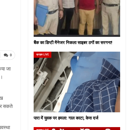
बैंक का डिप्टी मैनेजर निकला साइबर ठगों का सरगना!
क्राइम LIVE
0
िया जा
ै।
ाख
कर सकते
पारा में युवक पर हमला: गाल काटा, केस दर्ज
यवस्था
क्राइम LIVE