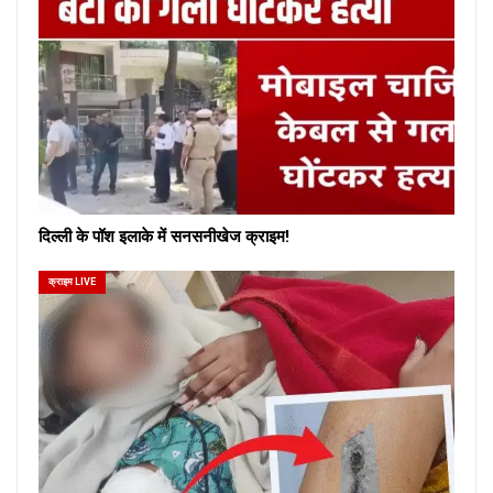
दिल्ली के पॉश इलाके में सनसनीखेज क्राइम!
क्राइम LIVE