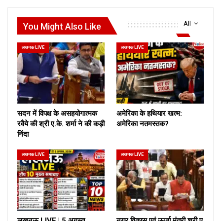
All
You Might Also Like
लखनऊ LIVE
लखनऊ LIVE
सदन में विपक्ष के असहयोगात्मक
अमेरिका के हथियार खत्म:
रवैये की श्री ए.के. शर्मा ने की कड़ी
अमेरिका नतमस्तक?
निंदा
लखनऊ LIVE
लखनऊ LIVE
लखनऊ LIVE | 5 अगस्त,
नगर विकास एवं ऊर्जा मंत्री श्री ए