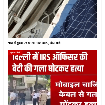
पारा में युवक पर हमला: गाल काटा, केस दर्ज
क्राइम LIVE