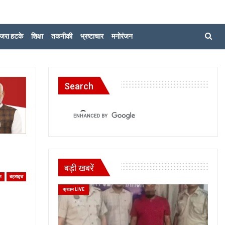
जरा हटके
शिक्षा
तकनीकी
भ्रष्टाचार
मनोरंजन
Search
बड़ी खबरें
त
बहराइच
क्राइम LIVE