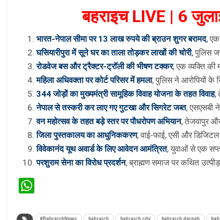
बहराइच LIVE | 6 जुल
भारत-नेपाल सीमा पर 13 लाख रुपये की ब्राउन शुगर बरामद
,
एक 
घसियारीपुरा में सूने घर का ताला तोड़कर लाखों की चोरी
,
पुलिस जा
रोडवेज बस और ट्रैक्टर-ट्रॉली की भीषण टक्कर
, एक व्यक्ति क
महिला अधिवक्ता पर कोर्ट परिसर में हमला
, पुलिस ने आरोपियों क
344 जोड़ों का मुख्यमंत्री सामूहिक विवाह योजना के तहत विवाह
,
त
नेपाल से तस्करी कर लाए गए गुटखा और सिगरेट जब्त
, एसएसबी न
वन महोत्सव के तहत बड़े स्तर पर पौधरोपण अभियान
, तेजवापुर और
जिला पुस्तकालय का आधुनिककरण
, वाई-फाई, एसी और डिजिटल स
विवेकानंद यूथ अवार्ड के लिए आवेदन आमंत्रित
,
युवाओं से एक सप
परशुराम सेना का विरोध प्रदर्शन
, ब्राह्मण समाज पर कथित उत्पीड़
WhatsApp
#BahraichNews
bahraich
bahraich city
bahraich dargah
bah