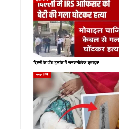
दिल्ली के पॉश इलाके में सनसनीखेज क्राइम!
क्राइम LIVE