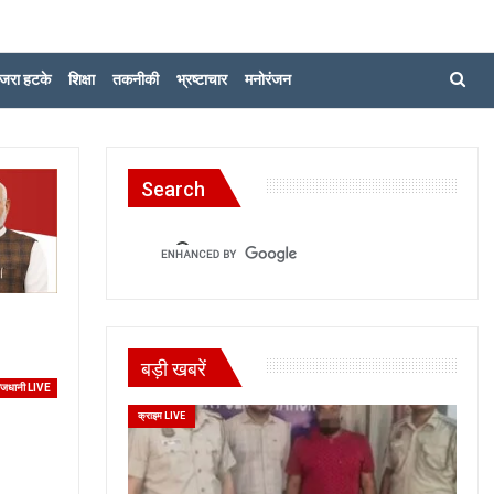
जरा हटके
शिक्षा
तकनीकी
भ्रष्टाचार
मनोरंजन
Search
बड़ी खबरें
ाजधानी LIVE
क्राइम LIVE