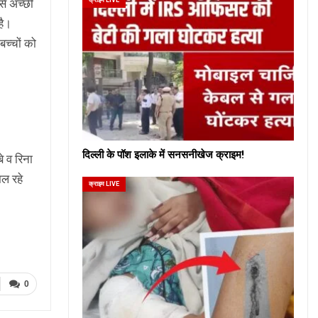
से अच्छी
है।
बच्चों को
दिल्ली के पॉश इलाके में सनसनीखेज क्राइम!
े व रिना
ल रहे
क्राइम LIVE
0