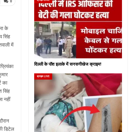
0
रा के
प सिंह
वाली में
दिल्ली के पॉश इलाके में सनसनीखेज क्राइम!
प्रियंका
कुमार
क्राइम LIVE
्ट का
श सिंह
ा नहीं
दौरान
की डिटेल