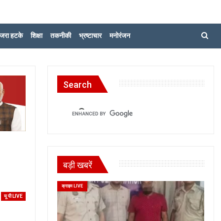
जरा हटके
शिक्षा
तकनीकी
भ्रष्टाचार
मनोरंजन
Search
बड़ी खबरें
क्राइम LIVE
यू पी LIVE