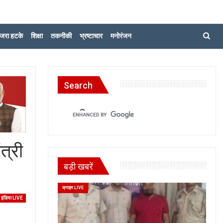
जरा हटके
शिक्षा
तकनीकी
भ्रष्टाचार
मनोरंजन
Search
त्री
बड़ी खबरें
क्राइम LIVE
इंडिया LIVE