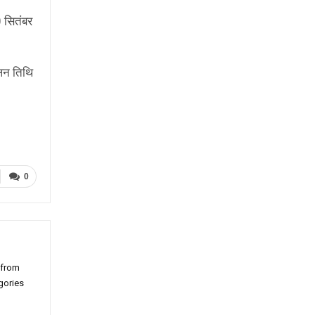
 सितंबर
लन तिथि
0
 from
gories