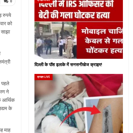
0
 रुपये
धवार को
ी साझा
ी
मंत्री
दिल्ली के पॉश इलाके में सनसनीखेज क्राइम!
क्राइम LIVE
ो पहले
रमण ने
े आर्थिक
द्यम के
छह माह