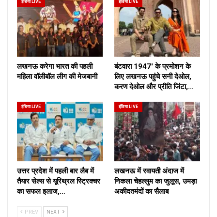
इंडिया LIVE
इंडिया LIVE
लखनऊ करेगा भारत की पहली
बंटवारा 1947′ के प्रमोशन के
महिला वॉलीबॉल लीग की मेजबानी
लिए लखनऊ पहुंचे सनी देओल,
करण देओल और प्रीति जिंटा,…
इंडिया LIVE
इंडिया LIVE
उत्तर प्रदेश में पहली बार लैब में
लखनऊ में रवायती अंदाज में
तैयार सेल्स से यूरिथ्रल स्ट्रिक्चर
निकला चेहल्लुम का जुलूस, उमड़ा
का सफल इलाज,…
अकीदतमंदों का सैलाब
PREV
NEXT