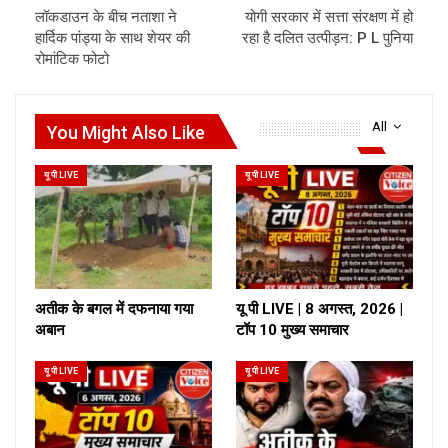
लॉकडाउन के बीच नताशा ने
योगी सरकार में सत्ता संरक्षण में हो
हार्दिक पांड्या के साथ शेयर की
रहा है दलित उत्पीड़न: P L पुनिया
रोमांटिक फोटो
All
You Might Also Like
यू पी LIVE
यू पी LIVE
अतीक के बगल में दफनाया गया
यू पी LIVE | 8 अगस्त, 2026 |
अबान
टॉप 10 मुख्य समाचार
यू पी LIVE
यू पी LIVE