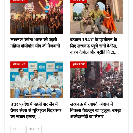
इंडिया LIVE
इंडिया LIVE
लखनऊ करेगा भारत की पहली
बंटवारा 1947′ के प्रमोशन के
महिला वॉलीबॉल लीग की मेजबानी
लिए लखनऊ पहुंचे सनी देओल,
करण देओल और प्रीति जिंटा,…
इंडिया LIVE
इंडिया LIVE
उत्तर प्रदेश में पहली बार लैब में
लखनऊ में रवायती अंदाज में
तैयार सेल्स से यूरिथ्रल स्ट्रिक्चर
निकला चेहल्लुम का जुलूस, उमड़ा
का सफल इलाज,…
अकीदतमंदों का सैलाब
PREV
NEXT