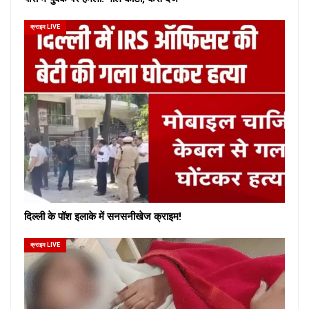
क्राइम LIVE
दिल्ली के पॉश इलाके में सनसनीखेज क्राइम!
क्राइम LIVE