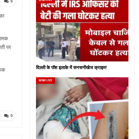
0
 का
 नामक
वती पर
दिल्ली के पॉश इलाके में सनसनीखेज क्राइम!
फिक
क्राइम LIVE
0