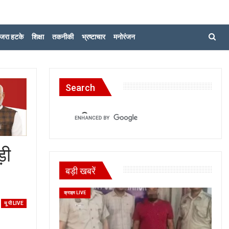
जरा हटके
शिक्षा
तकनीकी
भ्रष्टाचार
मनोरंजन
Search
ड़ी
बड़ी खबरें
क्राइम LIVE
यू पी LIVE