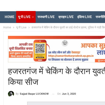
HOME
यू पी LIVE
राजधानी LIVE
क्राइम LIVE
इंडिया LIVE
राजनीत
Home
यू पी Live
हजरतगंज में चेकिंग के दौरान युवती का हाई वोल्टेज ड्रामा, पुलिस ने गाड़ी 
हजरतगंज में चेकिंग के दौरान युवत
किया सीज
On
Jun 3, 2020
By
Sajjad Baqar LUCKNOW