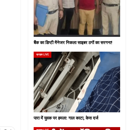
बैंक का डिप्टी मैनेजर निकला साइबर ठगों का सरगना!
क्राइम LIVE
पारा में युवक पर हमला: गाल काटा, केस दर्ज
क्राइम LIVE