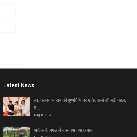
Latest News
स्व. कल्पनाथ राय की पुण्यतिथि पर ए.के. शर्मा की बड़ी पहल,
5…
Aug 8, 2026
अतीक के बगल में दफनाया गया अबान