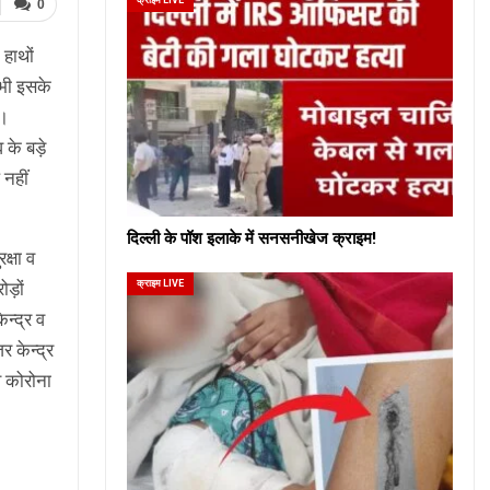
0
हाथों
 भी इसके
ए।
व के बड़े
 नहीं
दिल्ली के पॉश इलाके में सनसनीखेज क्राइम!
क्षा व
क्राइम LIVE
ोड़ों
न्द्र व
र केन्द्र
व कोरोना