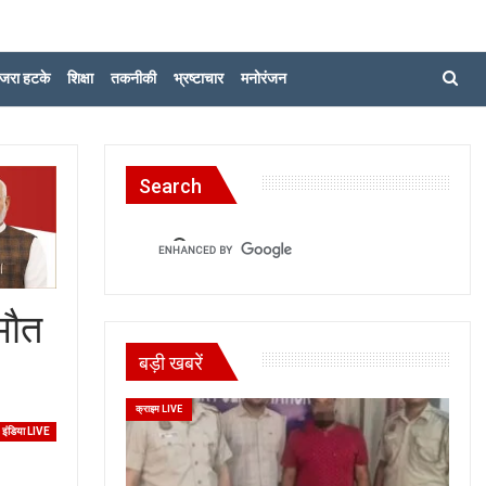
जरा हटके
शिक्षा
तकनीकी
भ्रष्टाचार
मनोरंजन
Search
मौत
बड़ी खबरें
क्राइम LIVE
इंडिया LIVE