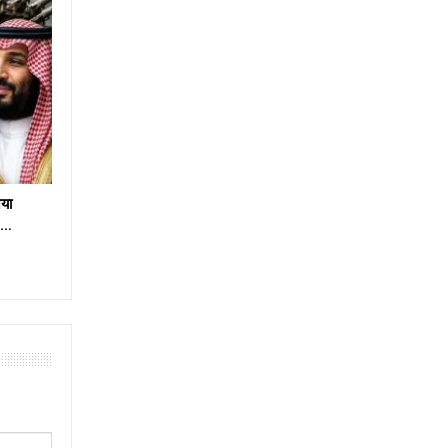
या
e…