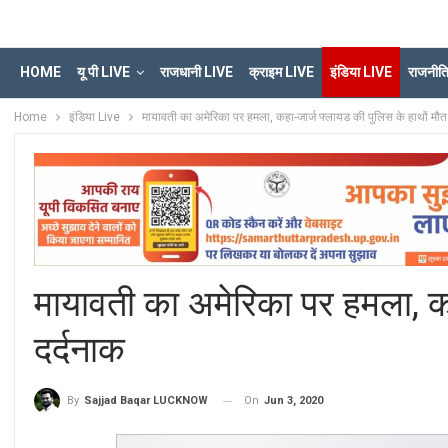
HOME
यू पी LIVE
राजधानी LIVE
क्राइम LIVE
इंडिया LIVE
राजनीत
Home
इंडिया Live
मायावती का अमेरिका पर हमला, कहा-जार्ज फ्लायड की पुलिस के हाथों मौत
मायावती का अमेरिका पर हमला, कह
दर्दनाक
On
Jun 3, 2020
By
Sajjad Baqar LUCKNOW