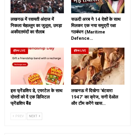
लखनऊ में रवायती अंदाज में
सऊदी अरब ने 14 देशों के साथ
निकला चेहल्लुम का जुलूस, उमड़ा
मिलकर एक नया समुद्री रक्षा
अकीदतमंदों का सैलाब
गठबंधन (Maritime
Defence…
इंडिया LIVE
इंडिया LIVE
इस फ्रेंडशिप डे, एयरटेल के साथ
लखनऊ में दिखेगा ‘बंटवारा
दोस्तों को दें एक डिजिटल
1947’ का क्रेज, सनी देओल
फ्रेंडशिप बैंड
और टीम करेंगे खास…
PREV
NEXT