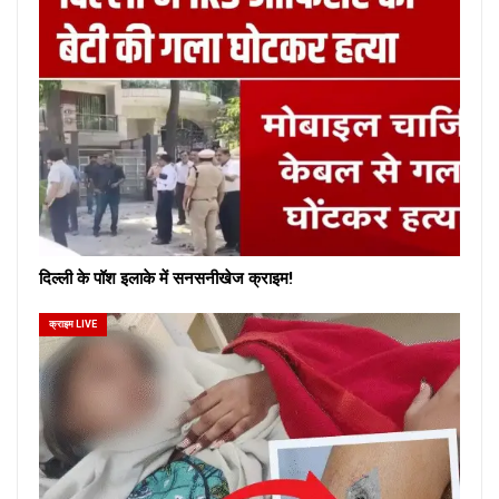
दिल्ली के पॉश इलाके में सनसनीखेज क्राइम!
क्राइम LIVE