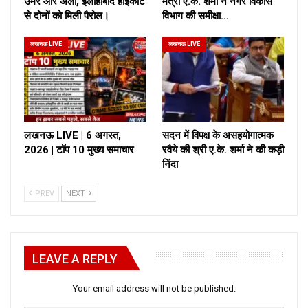
उमर और अली, इलाहाबाद हाईकोर्ट
मंत्री ए.के. शर्मा ने नगर विकास
से दोनों को मिली पैरोल।
विभाग की समीक्षा…
लखनऊ LIVE
लखनऊ LIVE
लखनऊ LIVE | 6 अगस्त,
सदन में विपक्ष के असहयोगात्मक
2026 | टॉप 10 मुख्य समाचार
रवैये की श्री ए.के. शर्मा ने की कड़ी
निंदा
PREV
NEXT
LEAVE A REPLY
Your email address will not be published.