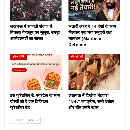
लखनऊ में रवायती अंदाज में
सऊदी अरब ने 14 देशों के साथ
निकला चेहल्लुम का जुलूस, उमड़ा
मिलकर एक नया समुद्री रक्षा
अकीदतमंदों का सैलाब
गठबंधन (Maritime
Defence…
इंडिया LIVE
इंडिया LIVE
इस फ्रेंडशिप डे, एयरटेल के साथ
लखनऊ में दिखेगा ‘बंटवारा
दोस्तों को दें एक डिजिटल
1947’ का क्रेज, सनी देओल
फ्रेंडशिप बैंड
और टीम करेंगे खास…
PREV
NEXT