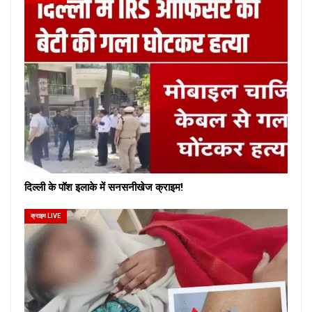
दिल्ली के पॉश इलाके में सनसनीखेज क्राइम!
क्राइम LIVE