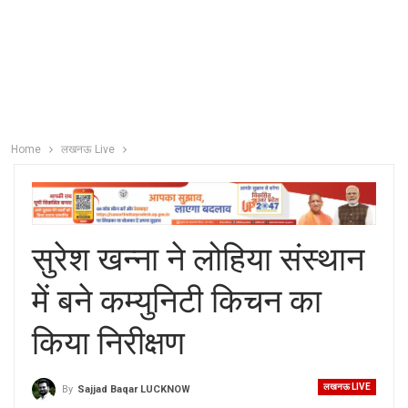
Home
लखनऊ Live
सुरेश खन्‍ना ने लोहिया संस्‍थान
में बने कम्युनिटी किचन का
किया निरीक्षण
लखनऊ LIVE
By
Sajjad Baqar LUCKNOW