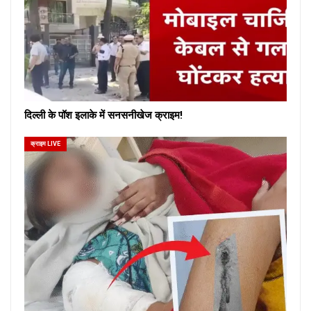
दिल्ली के पॉश इलाके में सनसनीखेज क्राइम!
क्राइम LIVE