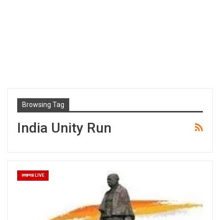
Browsing Tag
India Unity Run
लखनऊ LIVE