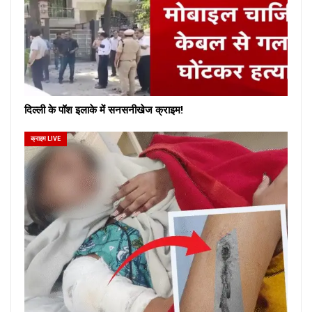
दिल्ली के पॉश इलाके में सनसनीखेज क्राइम!
क्राइम LIVE