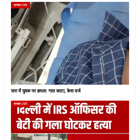
क्राइम LIVE
पारा में युवक पर हमला: गाल काटा, केस दर्ज
क्राइम LIVE