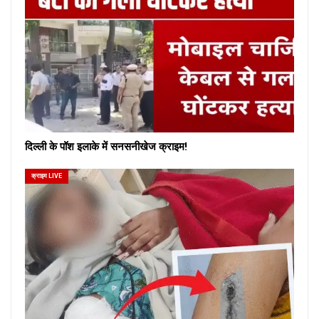
दिल्ली के पॉश इलाके में सनसनीखेज क्राइम!
क्राइम LIVE