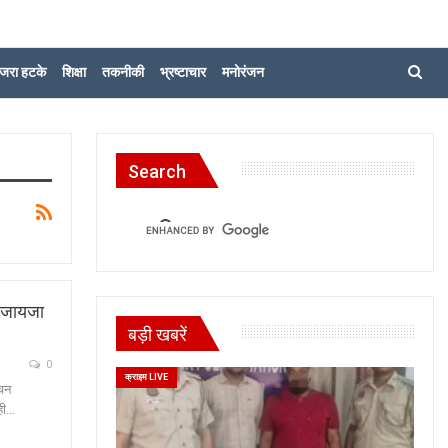
जरा हटके
शिक्षा
तकनीकी
भ्रष्टाचार
मनोरंजन
Search
ा जायजा
बड़ी खबरें
0
क्राइम LIVE
ाचन
 ही…