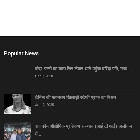
Popular News
बांदा: पत्नी का कटा सिर लेकर थाने पहुंचा दरिंदा पति, मचा…
Oct 9, 2020
टेनिस की महानतम खिलाड़ी स्टेफी ग्राफ का निधन
Jun 7, 2025
राजकीय औद्योगिक प्रशिक्षण संस्थान (आई टी आई) अलीगंज
में…