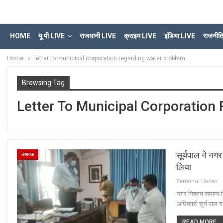
HOME
यू पी LIVE
राजधानी LIVE
क्राइम LIVE
इंडिया LIVE
राजनीत
Home
letter to municipal corporation regarding water problem
Browsing Tag
Letter To Municipal Corporation
सूर्यपाल ने नग
लखनऊ
लिया
Zamanul Hasan
नगर निकाय समान्य निर
अधिकारी सूर्य पाल ग
READ MORE...