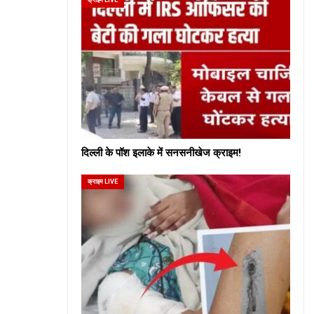
दिल्ली के पॉश इलाके में सनसनीखेज क्राइम!
क्राइम LIVE