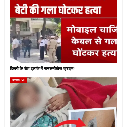
दिल्ली के पॉश इलाके में सनसनीखेज क्राइम!
क्राइम LIVE