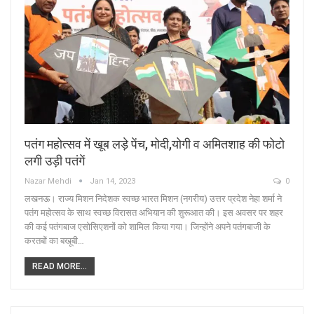
पतंग महोत्सव में खूब लड़े पेंच, मोदी,योगी व अमितशाह की फोटो
लगी उड़ी पतंगें
Nazar Mehdi
Jan 14, 2023
0
लखनऊ। राज्य मिशन निदेशक स्वच्छ भारत मिशन (नगरीय) उत्तर प्रदेश नेहा शर्मा ने
पतंग महोत्सव के साथ स्वच्छ विरासत अभियान की शुरूआत की। इस अवसर पर शहर
की कई पतंगबाज एसोसिएशनों को शामिल किया गया। जिन्होंने अपने पतंगबाजी के
करतबों का बखूबी…
READ MORE...