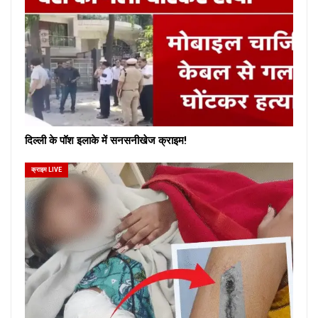
दिल्ली के पॉश इलाके में सनसनीखेज क्राइम!
क्राइम LIVE