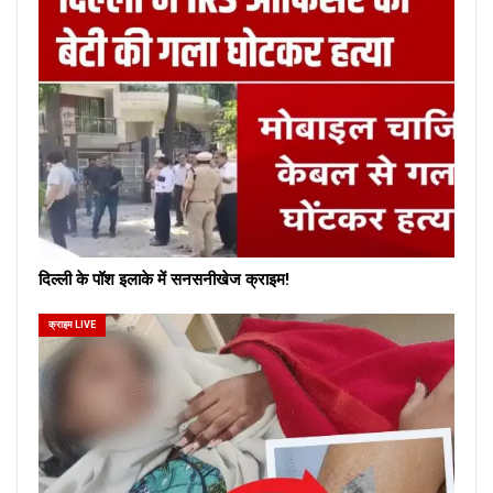
दिल्ली के पॉश इलाके में सनसनीखेज क्राइम!
क्राइम LIVE