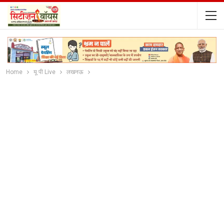
Home
यू पी Live
लखनऊ