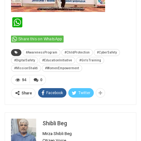
WhatsApp
Share this on WhatsApp
#AwarenessProgram
#ChildProtection
#CyberSafety
#DigitalSafety
#EducationInitiative
#GirlsTraining
#MissionShakti
#WomenEmpowerment
94
0
Facebook
Twitter
Share
Shibli Beg
Mirza Shibli Beg
Citizen Voice