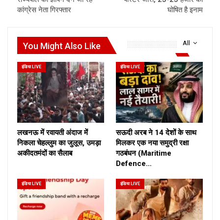
कांग्रेस नेता गिरफ्तार
घोषित है इनाम
All
You Might Also Like
इंडिया LIVE
इंडिया LIVE
लखनऊ में रवायती अंदाज में
सऊदी अरब ने 14 देशों के साथ
निकला चेहल्लुम का जुलूस, उमड़ा
मिलकर एक नया समुद्री रक्षा
अकीदतमंदों का सैलाब
गठबंधन (Maritime
Defence…
इंडिया LIVE
इंडिया LIVE