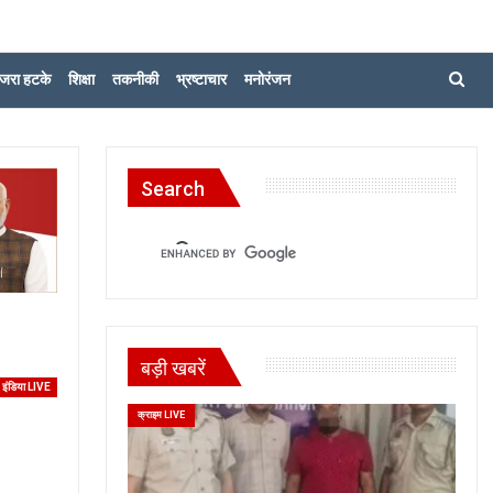
जरा हटके
शिक्षा
तकनीकी
भ्रष्टाचार
मनोरंजन
Search
बड़ी खबरें
इंडिया LIVE
क्राइम LIVE