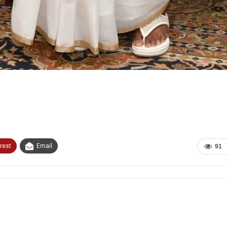
rest
Email
91