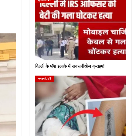
दिल्ली के पॉश इलाके में सनसनीखेज क्राइम!
क्राइम LIVE