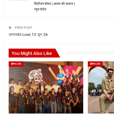
सिटीजन वॉयस ( आवाम की आवाज )
न्यूज पोर्टल
PREV POST
उत्तराखंड Live| 13 जून 26
You Might Also Like
इंडिया LIVE
इंडिया LIVE