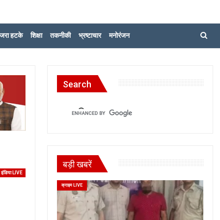
जरा हटके
शिक्षा
तकनीकी
भ्रष्टाचार
मनोरंजन
Search
बड़ी खबरें
इंडिया LIVE
क्राइम LIVE