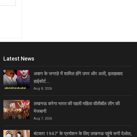
Latest News
अबान के जनाज़े में शामिल होंगे उमर और अली, इलाहाबाद
हाईकोर्ट…
Aug 8, 2026
लखनऊ करेगा भारत की पहली महिला वॉलीबॉल लीग की
मेजबानी
Aug 7, 2026
बंटवारा 1947′ के प्रमोशन के लिए लखनऊ पहुंचे सनी देओल,