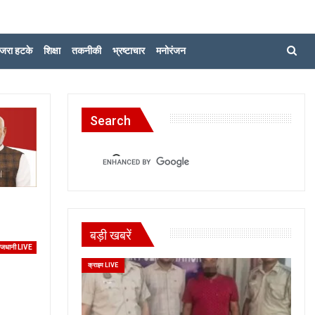
जरा हटके
शिक्षा
तकनीकी
भ्रष्टाचार
मनोरंजन
Search
बड़ी खबरें
ाजधानी LIVE
क्राइम LIVE