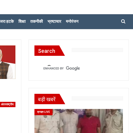
जरा हटके
शिक्षा
तकनीकी
भ्रष्टाचार
मनोरंजन
Search
बड़ी खबरें
अंतरराष्ट्रीय
क्राइम LIVE