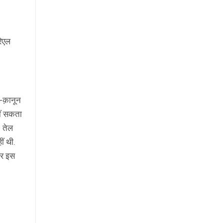
रिएल
म-क़ानून
हीं सकता
. तेल
ं थी.
तर इस