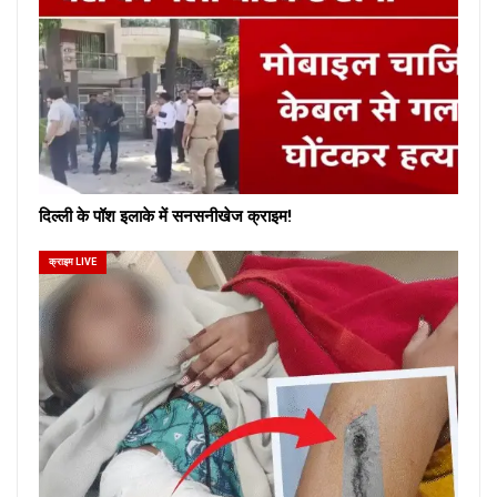
दिल्ली के पॉश इलाके में सनसनीखेज क्राइम!
क्राइम LIVE