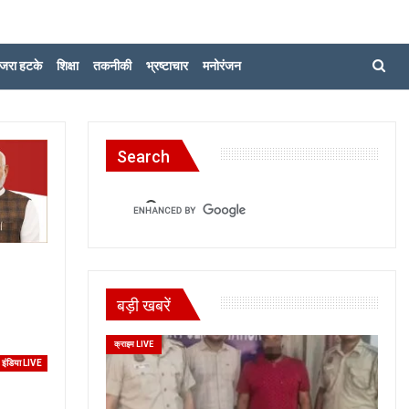
जरा हटके
शिक्षा
तकनीकी
भ्रष्टाचार
मनोरंजन
Search
बड़ी खबरें
क्राइम LIVE
इंडिया LIVE