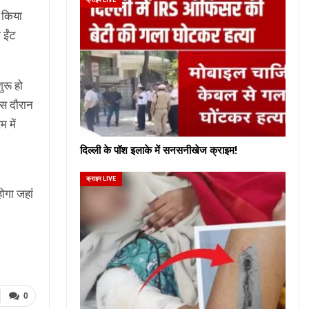
त किया
 ईंट
ुरू हो
 इस दौरान
 में
दिल्ली के पॉश इलाके में सनसनीखेज क्राइम!
क्राइम LIVE
होगा जहां
0