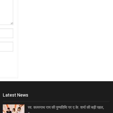
Latest News
स्व. कल्पनाथ राय की पुण्यतिथि पर ए.के. शर्मा की बड़ी पहल,