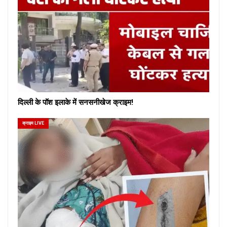
दिल्ली के पॉश इलाके में सनसनीखेज क्राइम!
क्राइम LIVE