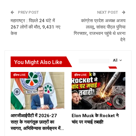
PREV POST
NEXT POST
महाराष्ट्र : पिछले 24 घंटे में
कांग्रेस प्रदेश अध्यक्ष अजय
267 लोगों की मौत, 9,431 नए
लल्लू, सांसद पीएल पुनिया
केस
गिरफ्तार, राजभवन पहुंचे थे धरना
देने
All
You Might Also Like
इंडिया LIVE
इंडिया LIVE
आरजीआईपीटी में 2026-27
Elon Musk के Rocket ने
सत्र के नवागंतुक छात्रों का
चांद पर मचाई तबाही!
स्वागत, अभिविन्यास कार्यक्रम में…