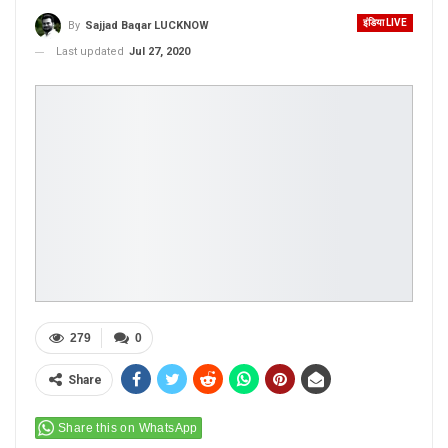
इंडिया LIVE
By
Sajjad Baqar LUCKNOW
Last updated
Jul 27, 2020
279
0
Share
Share this on WhatsApp