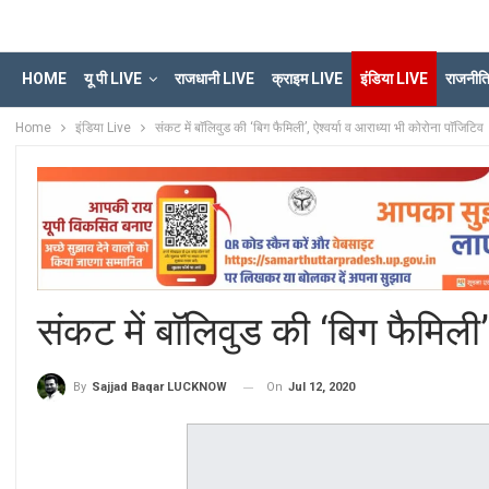
HOME
यू पी LIVE
राजधानी LIVE
क्राइम LIVE
इंडिया LIVE
राजनीत
Home
इंडिया Live
संकट में बाॅलिवुड की ‘बिग फैमिली’, ऐश्वर्या व आराध्या भी कोरोना पाॅजिटिव
संकट में बाॅलिवुड की ‘बिग फैमिली’
On
Jul 12, 2020
By
Sajjad Baqar LUCKNOW