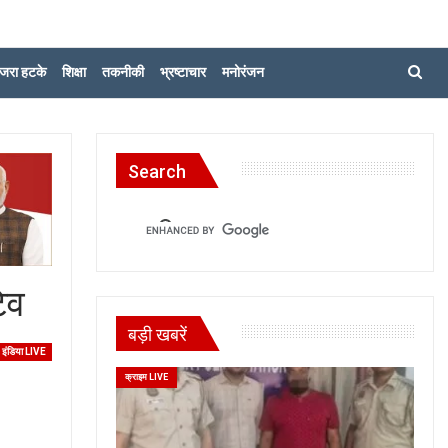
जरा हटके
शिक्षा
तकनीकी
भ्रष्टाचार
मनोरंजन
Search
टिव
बड़ी खबरें
इंडिया LIVE
क्राइम LIVE