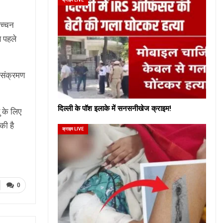
बच्चन
े पहले
ा संक्रमण
दिल्ली के पॉश इलाके में सनसनीखेज क्राइम!
ु के लिए
की है
क्राइम LIVE
0