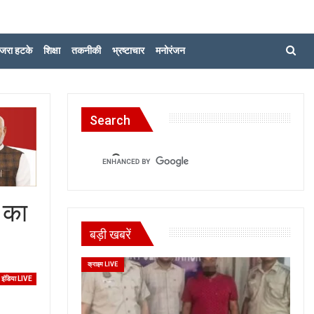
जरा हटके
शिक्षा
तकनीकी
भ्रष्टाचार
मनोरंजन
Search
ि का
बड़ी खबरें
क्राइम LIVE
इंडिया LIVE