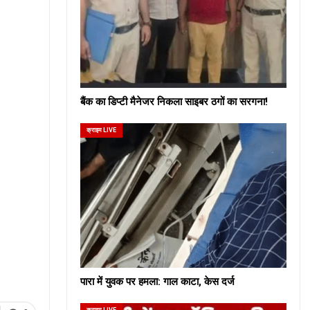
बैंक का डिप्टी मैनेजर निकला साइबर ठगों का सरगना!
क्राइम LIVE
पारा में युवक पर हमला: गाल काटा, केस दर्ज
क्राइम LIVE