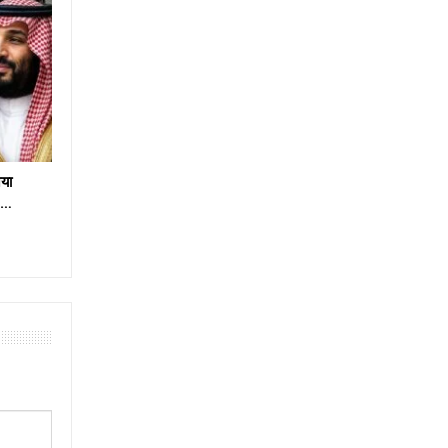
या
e…