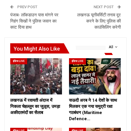
PREV POST
NEXT POST
पंजाबः लाॅकडाउन पास मांगने पर
लखनऊ यूनीवर्सिटी तनाव दूर
निहंग सिखों ने पुलिस जवान का
करने के लिए पुलिस की
काट दिया हाथ
काउंसिलिंग करेगी
All
You Might Also Like
इंडिया LIVE
इंडिया LIVE
लखनऊ में रवायती अंदाज में
सऊदी अरब ने 14 देशों के साथ
निकला चेहल्लुम का जुलूस, उमड़ा
मिलकर एक नया समुद्री रक्षा
अकीदतमंदों का सैलाब
गठबंधन (Maritime
Defence…
इंडिया LIVE
इंडिया LIVE