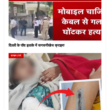
दिल्ली के पॉश इलाके में सनसनीखेज क्राइम!
क्राइम LIVE