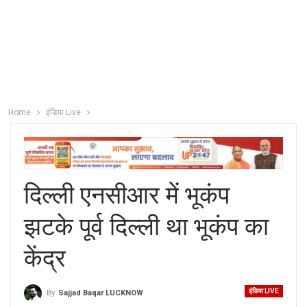
Home
इंडिया Live
दिल्ली एनसीआर में भूकंप
झटके पूर्व दिल्ली था भूकंप का
केंद्र
इंडिया LIVE
By
Sajjad Baqar LUCKNOW