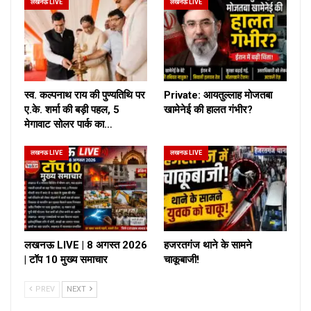
लखनऊ LIVE
लखनऊ LIVE
स्व. कल्पनाथ राय की पुण्यतिथि पर
Private: आयतुल्लाह मोजतबा
ए.के. शर्मा की बड़ी पहल, 5
खामेनेई की हालत गंभीर?
मेगावाट सोलर पार्क का…
लखनऊ LIVE
लखनऊ LIVE
लखनऊ LIVE | 8 अगस्त 2026
हजरतगंज थाने के सामने
| टॉप 10 मुख्य समाचार
चाकूबाजी!
PREV
NEXT