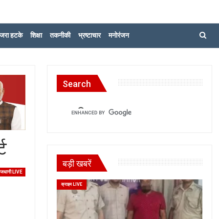
जरा हटके
शिक्षा
तकनीकी
भ्रष्टाचार
मनोरंजन
Search
ट
बड़ी खबरें
ाजधानी LIVE
क्राइम LIVE