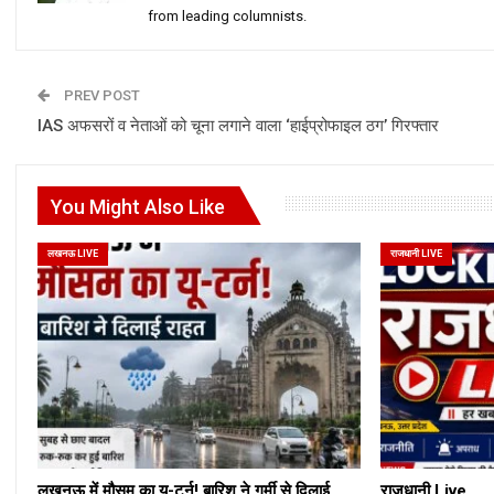
from leading columnists.
PREV POST
IAS अफसरों व नेताओं को चूना लगाने वाला ‘हाईप्रोफाइल ठग’ गिरफ्तार
You Might Also Like
लखनऊ LIVE
राजधानी LIVE
लखनऊ में मौसम का यू-टर्न! बारिश ने गर्मी से दिलाई
राजधानी Live