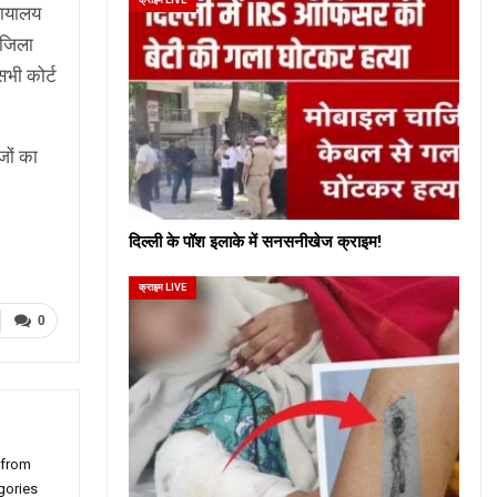
यायालय
 जिला
सभी कोर्ट
जों का
दिल्ली के पॉश इलाके में सनसनीखेज क्राइम!
क्राइम LIVE
0
 from
gories