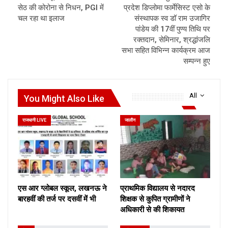
सेठ की कोरोना से निधन, PGI में
प्रदेश डिप्लोमा फार्मेसिस्ट एसो के
चल रहा था इलाज
संस्थापक स्व डॉ राम उजागिर
पांडेय की 17वीं पुण्य तिथि पर
रक्तदान, सेमिनार, श्रद्धांजलि
सभा सहित विभिन्न कार्यक्रम आज
सम्पन्न हुए
All
You Might Also Like
राजधानी LIVE
जालौन
एस आर ग्लोबल स्कूल, लखनऊ ने
प्राथमिक विद्यालय से नदारद
बारहवीं की तर्ज पर दसवीं में भी
शिक्षक से कुपित ग्रामीणों ने
अधिकारी से की शिकायत