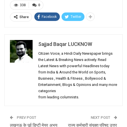
338
0
Facebook
Twitter
Share
Sajjad Baqar LUCKNOW
Citizen Voice, a Hindi Daily Newspaper brings
the Latest & Breaking News actively. Read
Latest News with powerful Headlines today
from India & Around the World on Sports,
Business , Health & Fitness , Bollywood &
Entertainment, Blogs & Opinions and many more
categories
from leading columnists.
PREV POST
NEXT POST
लखनऊ के पूर्व डिप्टी मेयर अभय
राज्य कर्मचारी संयुक्त परिषद उत्तर