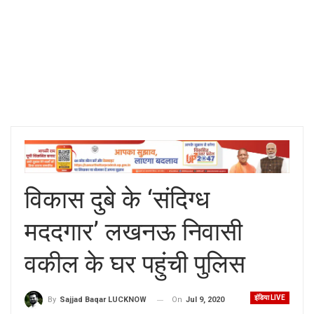
विकास दुबे के ‘संदिग्ध
मददगार’ लखनऊ निवासी
वकील के घर पहुंची पुलिस
इंडिया LIVE
On
Jul 9, 2020
By
Sajjad Baqar LUCKNOW