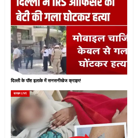
दिल्ली के पॉश इलाके में सनसनीखेज क्राइम!
क्राइम LIVE